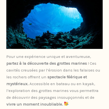
Pour une expérience unique et aventureuse,
partez à la découverte des grottes marines
! Ces
cavités creusées par l’érosion dans les falaises ou
les rochers offrent un
spectacle féérique et
mystérieux.
Accessible en bateau ou en kayak,
l’exploration des grottes marines vous permettra
de découvrir des paysages insoupçonnés et de
vivre un moment inoubliable.